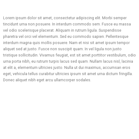
Lorem ipsum dolor sit amet, consectetur adipiscing elit. Morbi semper
tincidunt urna non posuere. In interdum commodo sem. Fusce eu massa
vel odio scelerisque placerat. Aliquam in rutrum ligula. Suspendisse
pharetra vel orci vel elementum. Sed eu commodo sapien. Pellentesque
interdum magna quis mollis posuere. Nam et nisi sit amet ipsum tempor
aliquet sed at justo. Fusce non suscipit quam. In vel ligula non justo
tristique sollicitudin. Vivamus feugiat, est sit amet porttitor vestibulum, odio
urna porta nibh, eu rutrum turpis lacus sed quam. Nullam lacus nisl, lacinia
at elit a, elementum ultricies justo. Nulla ut dui maximus, accumsan eros
eget, vehicula tellus curabitur ultricies ipsum sit amet urna dictum fringilla.
Donec aliquet nibh eget arcu ullamcorper sodales.