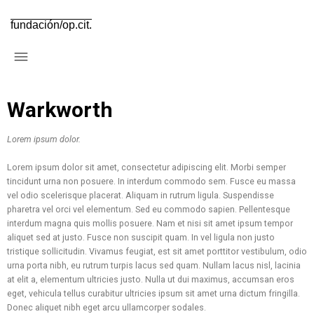
fundación/op.cit.
Warkworth
Lorem ipsum dolor.
Lorem ipsum dolor sit amet, consectetur adipiscing elit. Morbi semper
tincidunt urna non posuere. In interdum commodo sem. Fusce eu massa
vel odio scelerisque placerat. Aliquam in rutrum ligula. Suspendisse
pharetra vel orci vel elementum. Sed eu commodo sapien. Pellentesque
interdum magna quis mollis posuere. Nam et nisi sit amet ipsum tempor
aliquet sed at justo. Fusce non suscipit quam. In vel ligula non justo
tristique sollicitudin. Vivamus feugiat, est sit amet porttitor vestibulum, odio
urna porta nibh, eu rutrum turpis lacus sed quam. Nullam lacus nisl, lacinia
at elit a, elementum ultricies justo. Nulla ut dui maximus, accumsan eros
eget, vehicula tellus curabitur ultricies ipsum sit amet urna dictum fringilla.
Donec aliquet nibh eget arcu ullamcorper sodales.