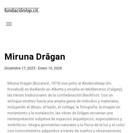
fundación/op.cit.
Miruna Drăgan
Diciembre 17, 2025 - Enero 10, 2026
Miruna Dragan (Bucarest, 1975) vive junto al Akokiniskway (río
Rosebud) en Badlands en Alberta y enseña en Mohkinstsis (Calgary),
las tierras tradicionales de la confederación Blackfoot. Con un
enfoque intuitivo hacia una amplia gama de métodos y materiales,
incluyendo el dibujo, el tejido, el collage, la fotografía, la imagen en
movimiento y la instalación, las obras de Drăgan encarnan una
reinterpretación subjetiva de espacios arquetípicos, especulativos y
simbólicos. Integra geometrías naturales y la física de la luz y el color
con conocimientos adquiridos a través de sueños y observaciones