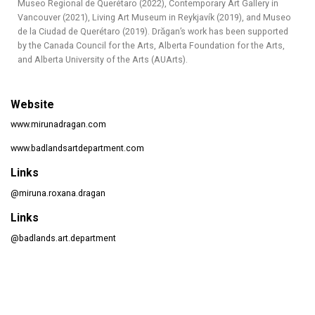
Museo Regional de Querétaro (2022), Contemporary Art Gallery in
Vancouver (2021), Living Art Museum in Reykjavík (2019), and Museo
de la Ciudad de Querétaro (2019). Drăgan’s work has been supported
by the Canada Council for the Arts, Alberta Foundation for the Arts,
and Alberta University of the Arts (AUArts).
Website
www.mirunadragan.com
www.badlandsartdepartment.com
Links
@miruna.roxana.dragan
Links
@badlands.art.department