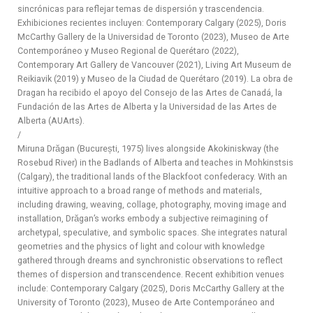
sincrónicas para reflejar temas de dispersión y trascendencia.
Exhibiciones recientes incluyen: Contemporary Calgary (2025), Doris
McCarthy Gallery de la Universidad de Toronto (2023), Museo de Arte
Contemporáneo y Museo Regional de Querétaro (2022),
Contemporary Art Gallery de Vancouver (2021), Living Art Museum de
Reikiavik (2019) y Museo de la Ciudad de Querétaro (2019). La obra de
Dragan ha recibido el apoyo del Consejo de las Artes de Canadá, la
Fundación de las Artes de Alberta y la Universidad de las Artes de
Alberta (AUArts).
/
Miruna Drăgan (București, 1975) lives alongside Akokiniskway (the
Rosebud River) in the Badlands of Alberta and teaches in Mohkinstsis
(Calgary), the traditional lands of the Blackfoot confederacy. With an
intuitive approach to a broad range of methods and materials,
including drawing, weaving, collage, photography, moving image and
installation, Drăgan’s works embody a subjective reimagining of
archetypal, speculative, and symbolic spaces. She integrates natural
geometries and the physics of light and colour with knowledge
gathered through dreams and synchronistic observations to reflect
themes of dispersion and transcendence. Recent exhibition venues
include: Contemporary Calgary (2025), Doris McCarthy Gallery at the
University of Toronto (2023), Museo de Arte Contemporáneo and