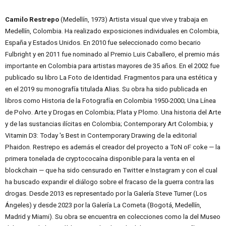
Camilo Restrepo
(Medellín, 1973) Artista visual que vive y trabaja en
Medellín, Colombia. Ha realizado exposiciones individuales en Colombia,
España y Estados Unidos. En 2010 fue seleccionado como becario
Fulbright y en 2011 fue nominado al Premio Luis Caballero, el premio más
importante en Colombia para artistas mayores de 35 años. En el 2002 fue
publicado su libro La Foto de Identidad. Fragmentos para una estética y
en el 2019 su monografía titulada Alias. Su obra ha sido publicada en
libros como Historia de la Fotografía en Colombia 1950-2000; Una Línea
de Polvo. Arte y Drogas en Colombia; Plata y Plomo. Una historia del Arte
y de las sustancias ilícitas en Colombia; Contemporary Art Colombia; y
Vitamin D3: Today 's Best in Contemporary Drawing de la editorial
Phaidon. Restrepo es además el creador del proyecto a ToN oF coke — la
primera tonelada de cryptococaína disponible para la venta en el
blockchain — que ha sido censurado en Twitter e Instagram y con el cual
ha buscado expandir el diálogo sobre el fracaso de la guerra contra las
drogas. Desde 2013 es representado por la Galería Steve Turner (Los
Ángeles) y desde 2023 por la Galería La Cometa (Bogotá, Medellín,
Madrid y Miami). Su obra se encuentra en colecciones como la del Museo