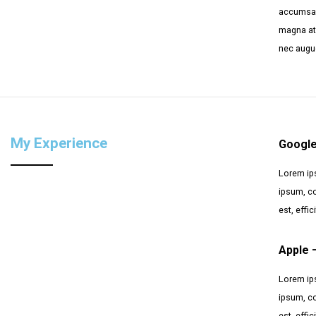
accumsan,
magna at t
nec augue
My Experience
Google
Lorem ips
ipsum, co
est, effi
Apple 
Lorem ips
ipsum, co
est, effi