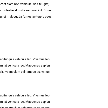
oreet diam non vehicula. Sed feugiat,
roin molestie at justo sed suscipit. Donec
etus et malesuada fames ac turpis eges.
abitur quis vehicula leo. Vivamus leo
am, at vehicula leo. Maecenas sapien
velit, vestibulum vel tempus eu, varius.
abitur quis vehicula leo. Vivamus leo
am, at vehicula leo. Maecenas sapien
velit, vestibulum vel tempus eu, varius.