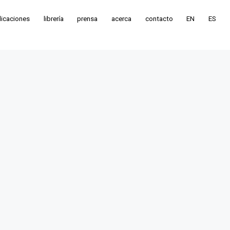
licaciones
librería
prensa
acerca
contacto
EN
ES