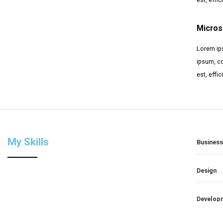
Micros
Lorem ips
ipsum, co
est, effi
My Skills
Business
Design
Develop