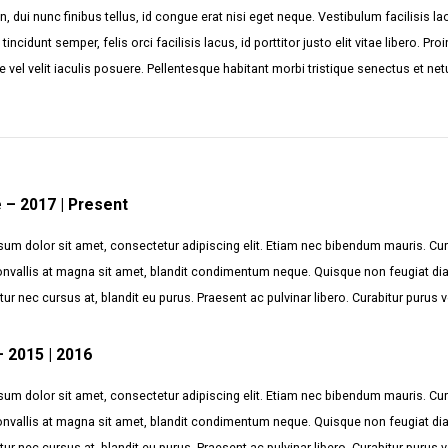
 dui nunc finibus tellus, id congue erat nisi eget neque. Vestibulum facilisis la
incidunt semper, felis orci facilisis lacus, id porttitor justo elit vitae libero. P
 vel velit iaculis posuere. Pellentesque habitant morbi tristique senectus et n
 – 2017 | Present
um dolor sit amet, consectetur adipiscing elit. Etiam nec bibendum mauris. Cur
nvallis at magna sit amet, blandit condimentum neque. Quisque non feugiat di
citur nec cursus at, blandit eu purus. Praesent ac pulvinar libero. Curabitur purus 
– 2015 | 2016
um dolor sit amet, consectetur adipiscing elit. Etiam nec bibendum mauris. Cur
nvallis at magna sit amet, blandit condimentum neque. Quisque non feugiat di
citur nec cursus at, blandit eu purus. Praesent ac pulvinar libero. Curabitur purus 